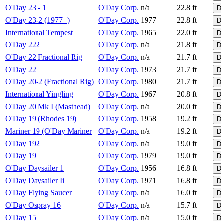
O'Day 23 - 1
O'Day Corp.
n/a
22.8 ft
D
O'Day 23-2 (1977+)
O'Day Corp.
1977
22.8 ft
D
International Tempest
O'Day Corp.
1965
22.0 ft
D
O'Day 222
O'Day Corp.
n/a
21.8 ft
D
O'Day 22 Fractional Rig
O'Day Corp.
n/a
21.7 ft
D
O'Day 22
O'Day Corp.
1973
21.7 ft
D
O'Day 20-2 (Fractional Rig)
O'Day Corp.
1980
21.7 ft
D
International Yingling
O'Day Corp.
1967
20.8 ft
D
O'Day 20 Mk I (Masthead)
O'Day Corp.
n/a
20.0 ft
D
O'Day 19 (Rhodes 19)
O'Day Corp.
1958
19.2 ft
D
Mariner 19 (O'Day Mariner
O'Day Corp.
n/a
19.2 ft
D
O'Day 192
O'Day Corp.
n/a
19.0 ft
D
O'Day 19
O'Day Corp.
1979
19.0 ft
D
O'Day Daysailer 1
O'Day Corp.
1956
16.8 ft
D
O'Day Daysailer Ii
O'Day Corp.
1971
16.8 ft
D
O'Day Flying Saucer
O'Day Corp.
n/a
16.0 ft
D
O'Day Ospray 16
O'Day Corp.
n/a
15.7 ft
D
O'Day 15
O'Day Corp.
n/a
15.0 ft
D