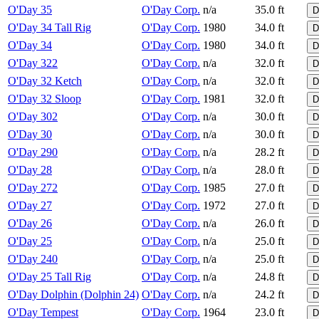
O'Day 35
O'Day Corp.
n/a
35.0 ft
D
O'Day 34 Tall Rig
O'Day Corp.
1980
34.0 ft
D
O'Day 34
O'Day Corp.
1980
34.0 ft
D
O'Day 322
O'Day Corp.
n/a
32.0 ft
D
O'Day 32 Ketch
O'Day Corp.
n/a
32.0 ft
D
O'Day 32 Sloop
O'Day Corp.
1981
32.0 ft
D
O'Day 302
O'Day Corp.
n/a
30.0 ft
D
O'Day 30
O'Day Corp.
n/a
30.0 ft
D
O'Day 290
O'Day Corp.
n/a
28.2 ft
D
O'Day 28
O'Day Corp.
n/a
28.0 ft
D
O'Day 272
O'Day Corp.
1985
27.0 ft
D
O'Day 27
O'Day Corp.
1972
27.0 ft
D
O'Day 26
O'Day Corp.
n/a
26.0 ft
D
O'Day 25
O'Day Corp.
n/a
25.0 ft
D
O'Day 240
O'Day Corp.
n/a
25.0 ft
D
O'Day 25 Tall Rig
O'Day Corp.
n/a
24.8 ft
D
O'Day Dolphin (Dolphin 24)
O'Day Corp.
n/a
24.2 ft
D
O'Day Tempest
O'Day Corp.
1964
23.0 ft
D