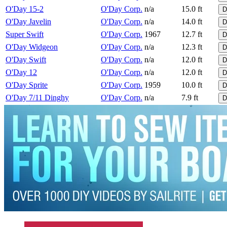
O'Day 15-2
O'Day Corp.
n/a
15.0 ft
D
O'Day Javelin
O'Day Corp.
n/a
14.0 ft
D
Super Swift
O'Day Corp.
1967
12.7 ft
D
O'Day Widgeon
O'Day Corp.
n/a
12.3 ft
D
O'Day Swift
O'Day Corp.
n/a
12.0 ft
D
O'Day 12
O'Day Corp.
n/a
12.0 ft
D
O'Day Sprite
O'Day Corp.
1959
10.0 ft
D
O'Day 7/11 Dinghy
O'Day Corp.
n/a
7.9 ft
D