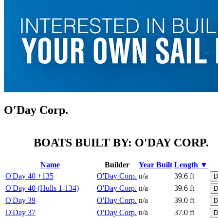
O'Day Corp.
BOATS BUILT BY: O'DAY CORP.
Name
Builder
Year Built
Length ▼
O'Day 40 +135
O'Day Corp.
n/a
39.6 ft
D
O'Day 40 (Hulls 1-134)
O'Day Corp.
n/a
39.6 ft
D
O'Day 39
O'Day Corp.
n/a
39.0 ft
D
O'Day 37
O'Day Corp.
n/a
37.0 ft
D